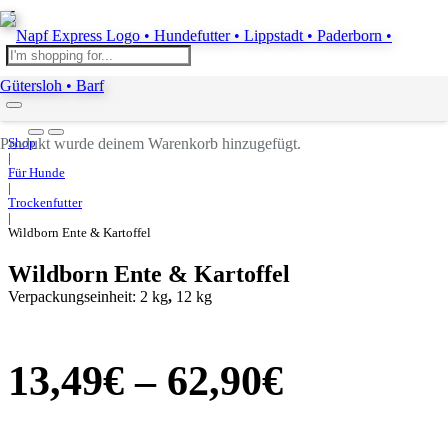
Produkt
wurde deinem Warenkorb hinzugefügt.
Shop
|
Für Hunde
|
Trockenfutter
|
Wildborn Ente & Kartoffel
Wildborn Ente & Kartoffel
Verpackungseinheit:
2 kg
,
12 kg
13,49
€
–
62,90
€