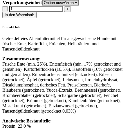
Verpackungseinheit
Wildborn
Ente
In den Warenkorb
&
Kartoffel
Produkt Info
Menge
Getreidefreies Alleinfuttermittel für ausgewachsene Hunde mit
frischer Ente, Kartoffeln, Früchten, Heilkräutern und
Tausendgüldenkraut
Zusammensetzung:
Frische Ente (min. 26%), Entenfleisch (min. 17% getrocknet und
gemahlen), Kartoffelflocken (16,5%), Kartoffeln (16% getrocknet
und gemahlen), Rübentrockenschnitzel (entzuckert), Erbsen
(getrocknet), Äpfel (getrocknet), Leinsamen, Proteinhydrolysat,
Dicalciumphosphat, tierisches Fett, Preiselbeeren, Bierhefe,
Blaubeere (getrocknet), Yucca-Extrakt, Brennnessel (getrocknet),
Brombeerblätter (getrocknet), Schafgarbe (getrocknet), Fenchel
(getrocknet), Kümmel (getrocknet), Kamillenblüten (getrocknet),
Mistelkraut (getrocknet), Enzianwurzel (getrocknet),
Tausendgüldenkraut (getrocknet 0,03%)
Analytische Bestandteile:
Protein: 23,0 %