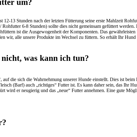
utter um?
st 12-13 Stunden nach der letzten Fütterung seine erste Mahlzeit Rohf
/ Rohfutter 6-8 Stunden) sollte dies nicht gemeinsam gefüttert werden.
füttern ist die Ausgewogenheit der Komponenten. Das gewährleisten wir
en wir, alle unsere Produkte im Wechsel zu füttern. So erhält Ihr Hund 
nicht, was kann ich tun?
, auf die sich die Wahrnehmung unserer Hunde einstellt. Dies ist beim 
eisch (Barf) auch „richtiges“ Futter ist. Es kann daher sein, das Ihr Hund 
 wird er neugierig und das „neue“ Futter annehmen. Eine gute Möglic
r?