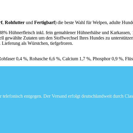
rf
,
Rohfutter
und
Fertigbarf
) die beste Wahl für Welpen, adulte Hund
te 88% Hühnerfleisch inkl. fein gemahlener Hühnerhälse und Karkass
ll gewählte Zutaten um den Stoffwechsel Ihres Hundes zu unterstützen
 Lieferung als Würstchen, tiefgefroren.
Rohfaser 0,4 %, Rohasche 6,6 %, Calcium 1,7 %, Phosphor 0,9 %, Flüs
r telefonisch entgegen. Der Versand erfolgt deutschlandweit durch Clas