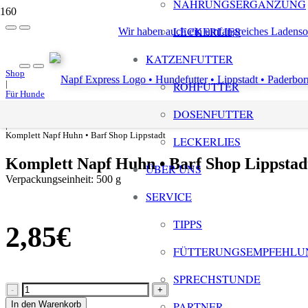
NAHRUNGSERGÄNZUNG
LECKERLIES
Wir haben auch ein umfangreiches Ladenso
KATZENFUTTER
Shop
|
ROHFUTTER
Für Hunde
|
DOSENFUTTER
Rohfutter
|
Komplett Napf Huhn • Barf Shop Lippstadt
LECKERLIES
Komplett Napf Huhn • Barf Shop Lippstad
ÜBER UNS
Verpackungseinheit:
500 g
SERVICE
TIPPS
2,85
€
FÜTTERUNGSEMPFEHLU
SPRECHSTUNDE
Komplett
Napf
In den Warenkorb
PARTNER