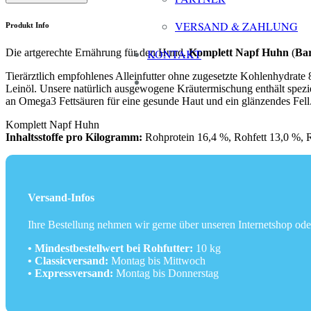
Huhn
•
VERSAND & ZAHLUNG
Produkt Info
Barf
Shop
Die artgerechte Ernährung für den Hund.
Komplett Napf Huhn
(
Ba
KONTAKT
Lippstadt
Menge
Tierärztlich empfohlenes Alleinfutter ohne zugesetzte Kohlenhydra
Leinöl. Unsere natürlich ausgewogene Kräutermischung enthält spezie
an Omega3 Fettsäuren für eine gesunde Haut und ein glänzendes Fell.
Komplett Napf Huhn
Inhaltsstoffe pro Kilogramm:
Rohprotein 16,4 %, Rohfett 13,0 %, 
Versand-Infos
Ihre Bestellung nehmen wir gerne über unseren Internetshop ode
• Mindestbestellwert bei Rohfutter:
10 kg
• Classicversand:
Montag bis Mittwoch
• Expressversand:
Montag bis Donnerstag