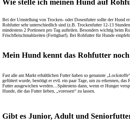
Wie stelle ich meinen Hund auf Rohf
Bei der Umstellung von Trocken- oder Dosenfutter sollte der Hund er
Rohfutter sehr unterschiedlich sind (z.B. Trockenfutter 12-13 Stunden
mindestens 2 Portionen pro Tag aufteilen. Besonders wichtig beim Roh
Frischfleischmahlzeiten (Fertigbarf). Bei Rohfutter für Hunde empfehl
Mein Hund kennt das Rohfutter noch 
Fast alle am Markt erhältlichen Futter haben so genannte „Lockstoffe“
gefüttert wurde, benötigt er evtl. ein paar Tage, um zu erkennen, das Fl
Futter ausgewichen werden…Spätestens dann, wenn er Hunger verspürt
Hunde, die das Futter lieben, „voressen“ zu lassen.
Gibt es Junior, Adult und Seniorfutte