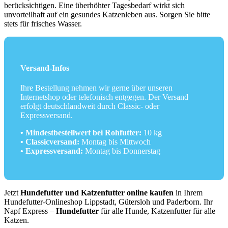
berücksichtigen. Eine überhöhter Tagesbedarf wirkt sich
unvorteilhaft auf ein gesundes Katzenleben aus. Sorgen Sie bitte
stets für frisches Wasser.
Versand-Infos
Ihre Bestellung nehmen wir gerne über unseren
Internetshop oder telefonisch entgegen. Der Versand
erfolgt deutschlandweit durch Classic- oder
Expressversand.
• Mindestbestellwert bei Rohfutter:
10 kg
• Classicversand:
Montag bis Mittwoch
• Expressversand:
Montag bis Donnerstag
Jetzt
Hundefutter und Katzenfutter online kaufen
in Ihrem
Hundefutter-Onlineshop Lippstadt, Gütersloh und Paderborn. Ihr
Napf Express –
Hundefutter
für alle Hunde, Katzenfutter für alle
Katzen.