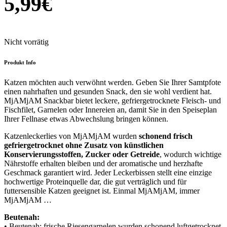
5,99
€
Nicht vorrätig
Produkt Info
Katzen möchten auch verwöhnt werden. Geben Sie Ihrer Samtpfote
einen nahrhaften und gesunden Snack, den sie wohl verdient hat.
MjAMjAM Snackbar bietet leckere, gefriergetrocknete Fleisch- und
Fischfilet, Garnelen oder Innereien an, damit Sie in den Speiseplan
Ihrer Fellnase etwas Abwechslung bringen können.
Katzenleckerlies von MjAMjAM wurden
schonend frisch
gefriergetrocknet ohne Zusatz von künstlichen
Konservierungsstoffen, Zucker oder Getreide
, wodurch wichtige
Nährstoffe erhalten bleiben und der aromatische und herzhafte
Geschmack garantiert wird. Jeder Leckerbissen stellt eine einzige
hochwertige Proteinquelle dar, die gut verträglich und für
futtersensible Katzen geeignet ist. Einmal MjAMjAM, immer
MjAMjAM …
Beutenah:
• Beutenah: frische Riesengarnelen wurden schonend luftgetrocknet