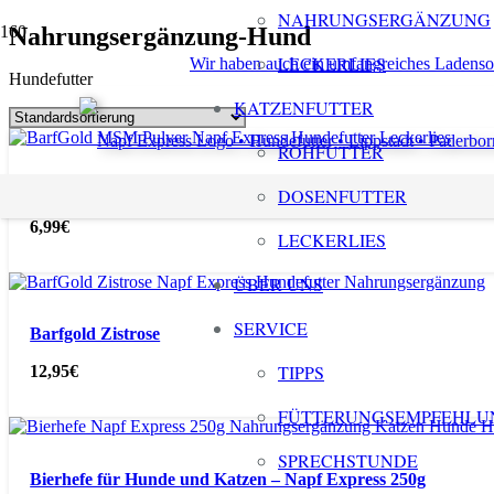
NAHRUNGSERGÄNZUNG
Nahrungsergänzung-Hund
LECKERLIES
Wir haben auch ein umfangreiches Ladenso
Hundefutter
KATZENFUTTER
ROHFUTTER
Barfgold MSM Pulver
DOSENFUTTER
6,99
€
LECKERLIES
ÜBER UNS
SERVICE
Barfgold Zistrose
TIPPS
12,95
€
FÜTTERUNGSEMPFEHLU
SPRECHSTUNDE
Bierhefe für Hunde und Katzen – Napf Express 250g